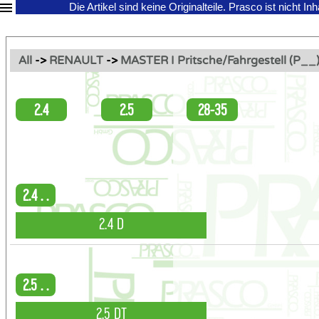
Die Artikel sind keine Originalteile.
Prasco ist nicht In
All
->
RENAULT
->
MASTER I Pritsche/Fahrgestell (P__
2.4
2.5
28-35
2.4 . .
2.4 D
2.5 . .
2.5 DT