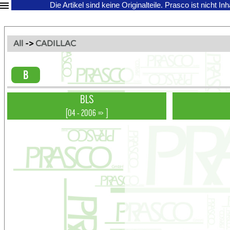
Die Artikel sind keine Originalteile.
Prasco ist nicht In
All
->
CADILLAC
B
BLS
[04 - 2006 => ]