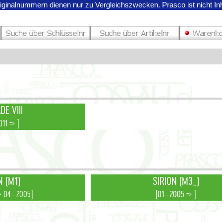
riginalnummern dienen nur zu Vergleichszwecken.
Prasco ist nicht I
E VIII
011 => ]
N (M1)
SIRION (M3_)
> 04 - 2005]
[01 - 2005 => ]