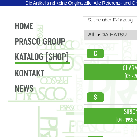
Die Artikel sind keine Originalteile.
Alle Referenz- und O
HOME
All
->
DAIHATSU
PRASCO GROUP
C
KATALOG [SHOP]
CHARAD
KONTAKT
[05 - 2
NEWS
S
SIRIO
[04 - 1998 =