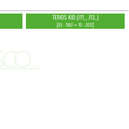
TERIOS KID (J11_, J13_)
[05 - 1997 => 10 - 2012]