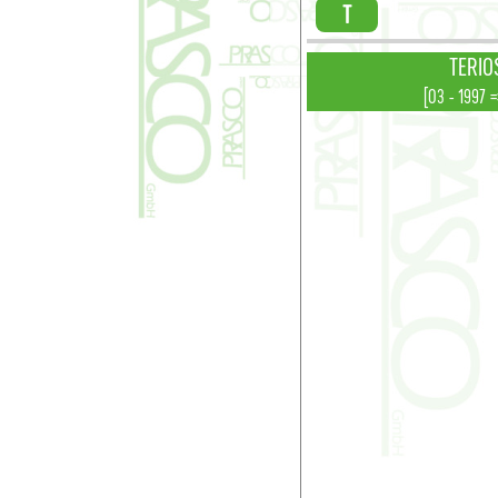
T
TERIOS
[03 - 1997 =