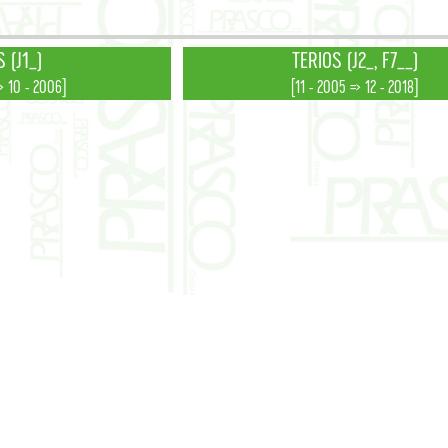
 (J1_)
TERIOS (J2_, F7__)
> 10 - 2006]
[11 - 2005 => 12 - 2018]