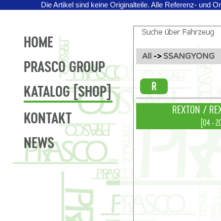
Die Artikel sind keine Originalteile.
Alle Referenz- und O
HOME
All
->
SSANGYONG
PRASCO GROUP
R
KATALOG [SHOP]
REXTON / REX
KONTAKT
[04 - 2
NEWS