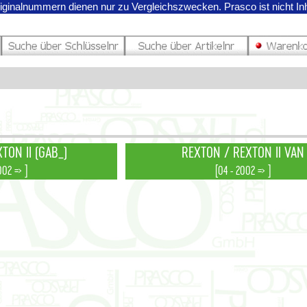
riginalnummern dienen nur zu Vergleichszwecken.
Prasco ist nicht I
TON II (GAB_)
REXTON / REXTON II VAN
002 => ]
[04 - 2002 => ]