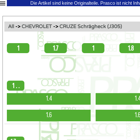
Die Artikel sind keine Originalteile.
Prasco ist nicht In
All
->
CHEVROLET
->
CRUZE Schrägheck (J305)
1
1.7
1
1.8
1 . .
1.4
1.
1.6
1.