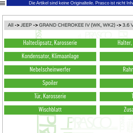
Die Artikel sind keine Originalteile.
Prasco ist nicht In
All
->
JEEP
->
GRAND CHEROKEE IV (WK, WK2)
->
3.6 
Halteclipsatz, Karosserie
Halter
Kondensator, Klimaanlage
Nebelscheinwerfer
Rahm
Spoiler
Tür, Karosserie
Wischblatt
Zus