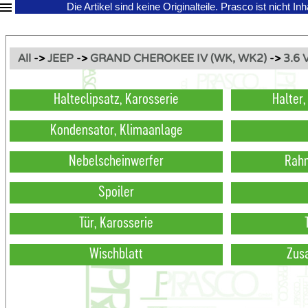
Die Artikel sind keine Originalteile.
Prasco ist nicht In
All
->
JEEP
->
GRAND CHEROKEE IV (WK, WK2)
->
3.6 
Halteclipsatz, Karosserie
Halter
Kondensator, Klimaanlage
Nebelscheinwerfer
Rahm
Spoiler
Tür, Karosserie
Wischblatt
Zus