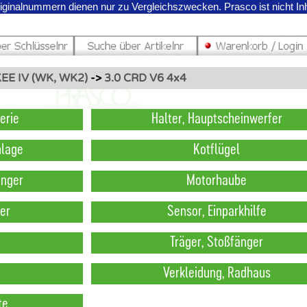
riginalnummern dienen nur zu Vergleichszwecken.
Prasco ist nicht I
E IV (WK, WK2)
->
3.0 CRD V6 4x4
erie
Halter, Hauptscheinwerfer
nlage
Kotflügel
änger
Motorhaube
er
Sensor, Einparkhilfe
Träger, Stoßfänger
Verkleidung, Radhaus
te