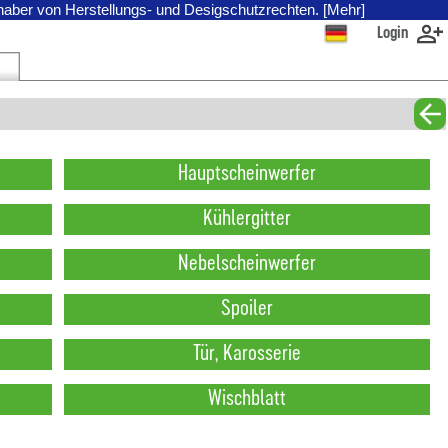
nhaber von Herstellungs- und Desigschutzrechten. [Mehr]
Login
Hauptscheinwerfer
Kühlergitter
Nebelscheinwerfer
Spoiler
Tür, Karosserie
Wischblatt