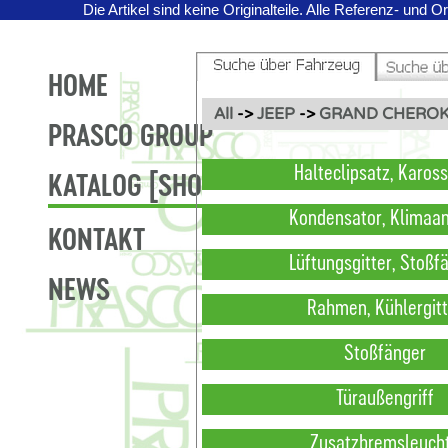
Die Artikel sind keine Originalteile.
Alle Referenz- und O
HOME
All
->
JEEP
->
GRAND CHEROKE
PRASCO GROUP
Halteclipsatz, Kaross
KATALOG [SHOP]
Kondensator, Klimaa
KONTAKT
Lüftungsgitter, Stoßf
NEWS
Rahmen, Kühlergitt
Stoßfänger
Türaußengriff
Zusatzbremsleuch