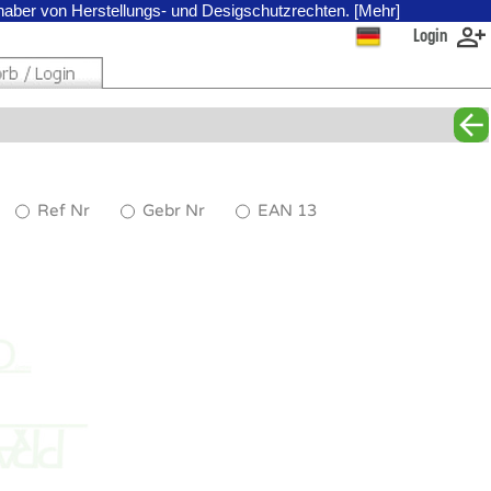
nhaber von Herstellungs- und Desigschutzrechten. [Mehr]
Login
Ref Nr
Gebr Nr
EAN 13