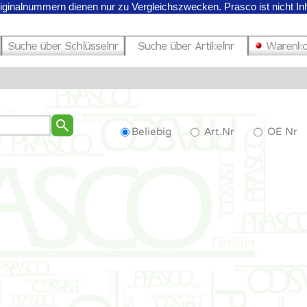
riginalnummern dienen nur zu Vergleichszwecken.
Prasco ist nicht I
Beliebig
Art.Nr
OE Nr