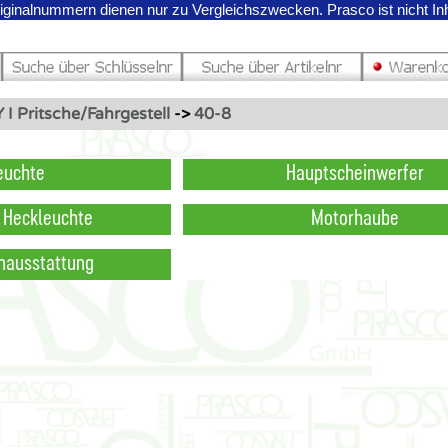
riginalnummern dienen nur zu Vergleichszwecken.
Prasco ist nicht I
 I Pritsche/Fahrgestell
->
40-8
euchte
Hauptscheinwerfer
, Heckleuchte
Motorhaube
enausstattung