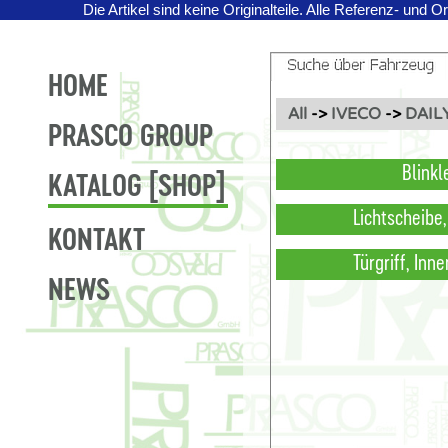
Die Artikel sind keine Originalteile.
Alle Referenz- und O
HOME
All
->
IVECO
->
DAILY
PRASCO GROUP
Blinkl
KATALOG [SHOP]
Lichtscheibe
KONTAKT
Türgriff, Inn
NEWS