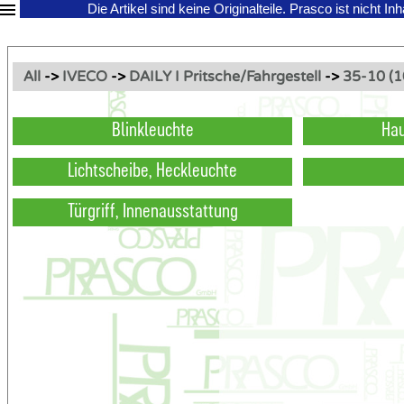
Die Artikel sind keine Originalteile.
Prasco ist nicht In
All
->
IVECO
->
DAILY I Pritsche/Fahrgestell
->
35-10 (
Blinkleuchte
Hau
Lichtscheibe, Heckleuchte
Türgriff, Innenausstattung