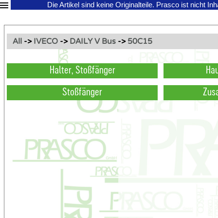
Die Artikel sind keine Originalteile.
Prasco ist nicht In
All
->
IVECO
->
DAILY V Bus
->
50C15
Halter, Stoßfänger
Hau
Stoßfänger
Zus