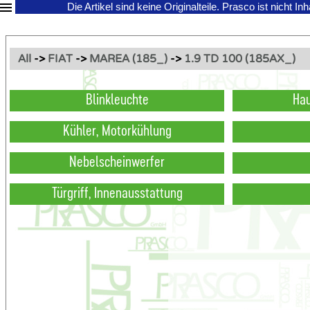
Die Artikel sind keine Originalteile.
Prasco ist nicht In
All
->
FIAT
->
MAREA (185_)
->
1.9 TD 100 (185AX_)
Blinkleuchte
Hau
Kühler, Motorkühlung
Nebelscheinwerfer
Türgriff, Innenausstattung