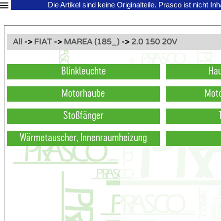
Die Artikel sind keine Originalteile.
Prasco ist nicht In
All
->
FIAT
->
MAREA (185_)
->
2.0 150 20V
Blinkleuchte
Hau
Motorhaube
Mot
Stoßfänger
Wärmetauscher, Innenraumheizung