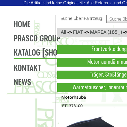
Die Artikel sind keine Originalteile.
Alle Referenz- und O
HOME
All
->
FIAT
->
MAREA (185_)
-
PRASCO GROUP
Frontverkleidung
KATALOG [SHOP]
Motorraumdämmu
KONTAKT
Träger, Stoßfänge
NEWS
Wärmetauscher, Innenrau
Motorhaube
FT1373100