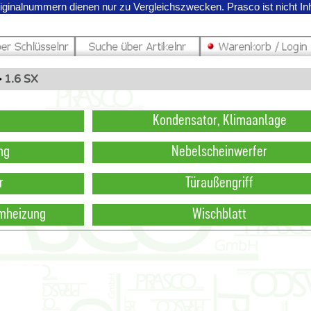
riginalnummern dienen nur zu Vergleichszwecken.
Prasco ist nicht I
>
1.6 SX
Kondensator, Klimaanlage
ng
Nebelscheinwerfer
r
Türaußengriff
mheizung
Wischblatt