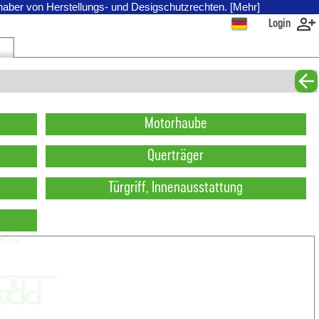
nhaber von Herstellungs- und Desigschutzrechten. [Mehr]
Login
Motorhaube
Querträger
Türgriff, Innenausstattung