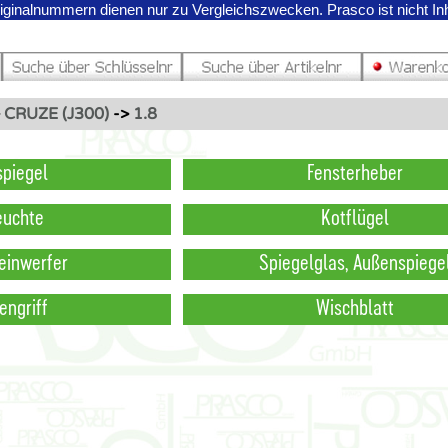
riginalnummern dienen nur zu Vergleichszwecken.
Prasco ist nicht I
>
CRUZE (J300)
->
1.8
piegel
Fensterheber
euchte
Kotflügel
einwerfer
Spiegelglas, Außenspiege
engriff
Wischblatt