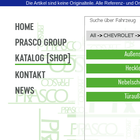
Die Artikel sind keine Originalteile.
Alle Referenz- und O
HOME
All
->
CHEVROLET
-
PRASCO GROUP
Außens
KATALOG [SHOP]
Heckl
KONTAKT
Nebelsch
NEWS
Türauß