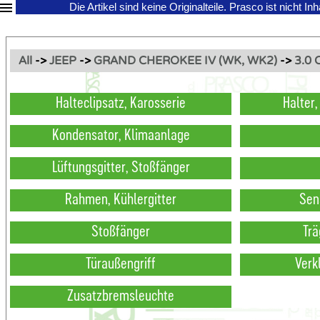
Die Artikel sind keine Originalteile.
Prasco ist nicht In
All
->
JEEP
->
GRAND CHEROKEE IV (WK, WK2)
->
3.0 
Halteclipsatz, Karosserie
Halter
Kondensator, Klimaanlage
Lüftungsgitter, Stoßfänger
Rahmen, Kühlergitter
Sen
Stoßfänger
Trä
Türaußengriff
Verk
Zusatzbremsleuchte