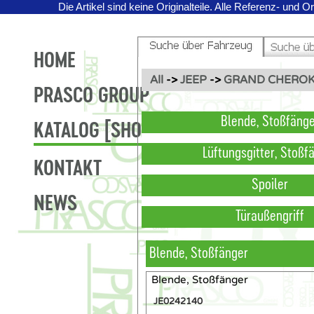
Die Artikel sind keine Originalteile.
Alle Referenz- und O
HOME
All
->
JEEP
->
GRAND CHEROKE
PRASCO GROUP
Blende, Stoßfäng
KATALOG [SHOP]
Lüftungsgitter, Stoßf
KONTAKT
Spoiler
NEWS
Türaußengriff
Blende, Stoßfänger
Blende, Stoßfänger
JE0242140