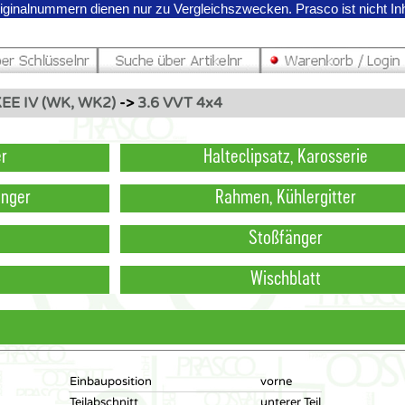
riginalnummern dienen nur zu Vergleichszwecken.
Prasco ist nicht I
E IV (WK, WK2)
->
3.6 VVT 4x4
er
Halteclipsatz, Karosserie
änger
Rahmen, Kühlergitter
Stoßfänger
Wischblatt
Einbauposition
vorne
Teilabschnitt
unterer Teil